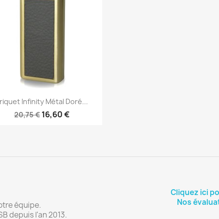
Aperçu rapide

riquet Infinity Métal Doré...
16,60 €
20,75 €
Cliquez ici p
Nos évaluat
otre équipe.
B depuis l'an 2013.