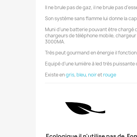
Il ne brule pas de gaz, il ne brule pas d'
Son système sans flamme lui donne la capa
Muni d'une batterie pouvant être chargé de
chargeurs de téléphone mobile, chargeur so
3000MA.
Très peut gourmand en énergie il fonctio
Equipé d'une lumière à led très puissante q
Existe en
gris
,
bleu
,
noir
et
rouge
Ecologique il n'utilise pas de
Fon