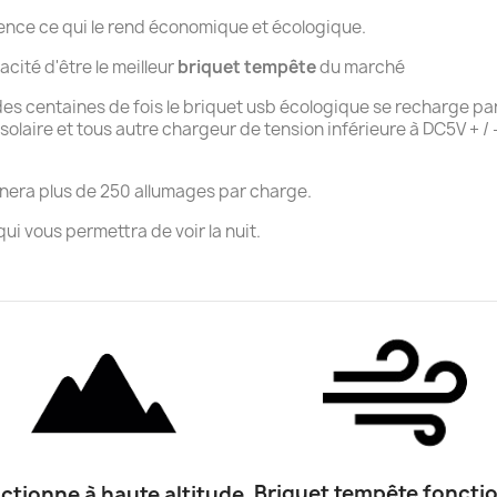
essence ce qui le rend économique et écologique.
cité d'être le meilleur
briquet tempête
du marché
s centaines de fois le briquet usb écologique se recharge par 
laire et tous autre chargeur de tension inférieure à DC5V + / - 
nnera plus de 250 allumages par charge.
ui vous permettra de voir la nuit.
Briquet tempête foncti
ctionne à haute altitude