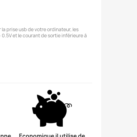
la prise usb de votre ordinateur, les
0.5V et le courant de sortie inférieure à
onne
Economique il utilise de