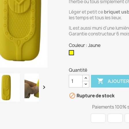
l'herbe ou tous simplement c
Léger et petit ce
briquet us
les temps et tous les lieux.
IL est aussi muni d'une lumiè
Garantie constructeur 6 moi
Couleur : Jaune
Jaune
Quantité

AJOUTER


Rupture de stock
Paiements 100% s