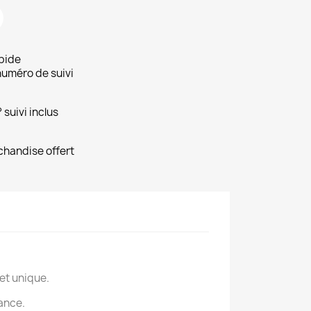
apide
uméro de suivi
 suivi inclus
handise offert
et unique.
tance.