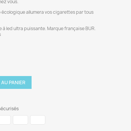
hez vous.
b
écologique allumera vos cigarettes par tous
re à led ultra puissante. Marque française BUR.
s
 AU PANIER
écurisés