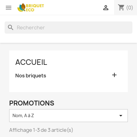
shopping_cart


(0)
search
ACCUEIL

Nos briquets
PROMOTIONS

Nom, A à Z
Affichage 1-3 de 3 article(s)