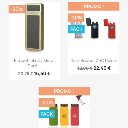
PROMO !
-20%
-30%
PACK
Aperçu rapide
Aperçu rapide


Briquet Infinity Métal
Pack Briquet ARC Pulsar
Doré...
22,40 €
32,00 €
16,60 €
20,75 €
PROMO !
-20%
PACK