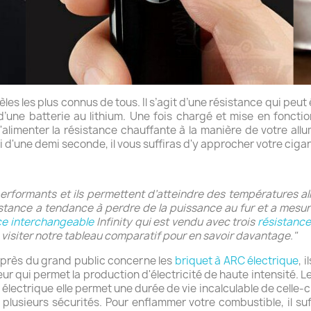
es les plus connus de tous. Il s’agit d’une résistance qui peut ê
ne batterie au lithium. Une fois chargé et mise en fonction,
d'alimenter la résistance chauffante à la manière de votre all
 d'une demi seconde, il vous suffiras d'y approcher votre ciga
erformants et ils permettent d’atteindre des températures al
stance a tendance à perdre de la puissance au fur et a mesure
ce interchangeable
Infinity qui est vendu avec trois
résistanc
visiter notre tableau comparatif pour en savoir davantage."
uprès du grand public concerne les
briquet à ARC électrique
, 
qui permet la production d'électricité de haute intensité. Le
 électrique elle permet une durée de vie incalculable de celle-c
plusieurs sécurités. Pour enflammer votre combustible, il suf